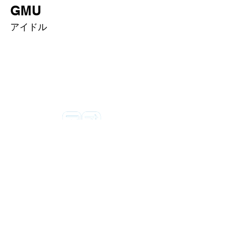
GMU
アイドル
​青森市 芸能プロダクション
特定商取引法に基づく表記