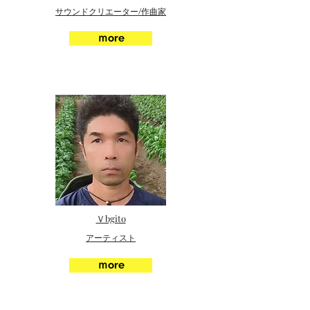
サウンドクリエーター/作曲家
ｍore
Ｖbgito
アーティスト
ｍore