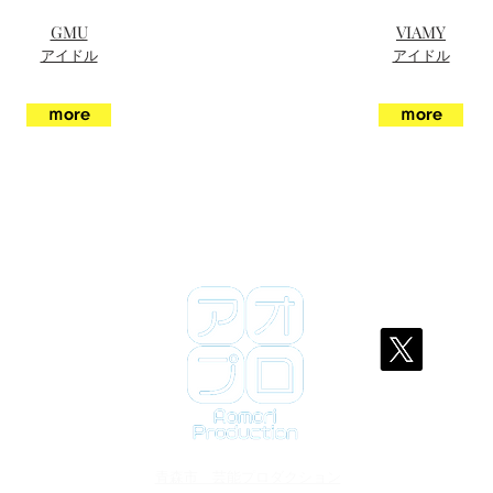
GMU
VIAMY
アイドル
アイドル
ｍore
ｍore
​青森市 芸能プロダクション