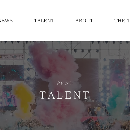
NEWS
TALENT
ABOUT
THE 
​タレント
TALENT